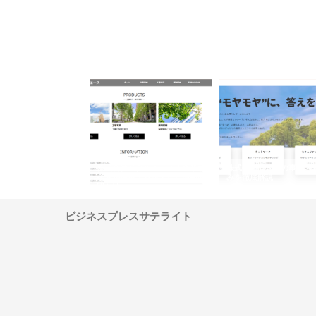
ナツハラが建設と鋲螺
株式会社メタルエースの企業サ
株式会社ＣＳＡの事業内
暮らしを支える理由
イトが提供する充実した情報内
みを徹底解説
容とは
ビジネスプレスサテライト