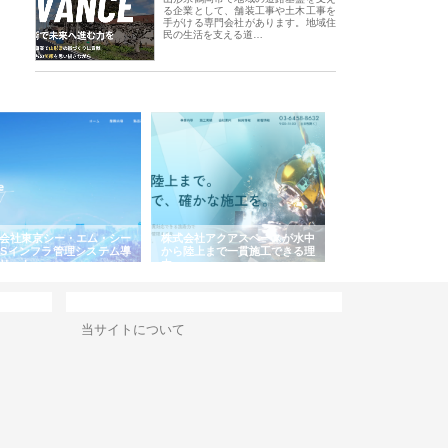
る企業として、舗装工事や土木工事を
手がける専門会社があります。地域住
民の生活を支える道…
会社東京シー・エム・シー
株式会社アクアスペースが水中
株式会社地盤調査事
ISインフラ管理システム導
から陸上まで一貫施工できる理
れ続ける理由と建設
リット
由
強み
サイト情報
当サイトについて