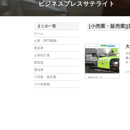
ビジネスプレスサテライト
[小売業・販売業]
まとめ一覧
ホーム
士業（専門職種）
大
運送業
大
人材紹介業
連
す
製造業
通信業
[
小売業・販売業
その他業種