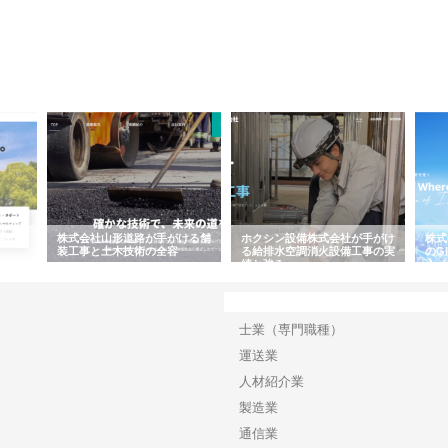
容と強
株式会社山形道路が手がける舗
ホクシン設備株式会社が手がけ
株式
装工事と土木技術の全容
る給排水空調消火設備工事の実
のG
績と強み
入メ
カテゴリー
士業（専門職種）
運送業
人材紹介業
製造業
通信業