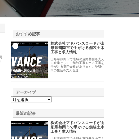
おすすめ記事
株式会社アドバンスロードが山
1
形県鶴岡市で手がける舗装土木
工事と求人情報
関
山形県鶴岡市で地域の道路基盤を支え
ま
る企業として、舗装工事や土木工事を
手がける専門会社があります。地域住
民の生活を支える道…
アーカイブ
最近の記事
株式会社アドバンスロードが山
形県鶴岡市で手がける舗装土木
工事と求人情報
山形県鶴岡市で地域の道路基盤を支え