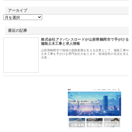
アーカイブ
最近の記事
株式会社アドバンスロードが山形県鶴岡市で手がける
舗装土木工事と求人情報
山形県鶴岡市で地域の道路基盤を支える企業として、舗装工事や
土木工事を手がける専門会社があります。地域住民の生活を支え
る道…
多摩
有限会社松幸商店が手がける織
北海道軽金属株式会社がスノー
株
工事
ネームと下げ札の製造技術
フライとテーパーブロックの専
る