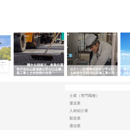
容と強
株式会社山形道路が手がける舗
ホクシン設備株式会社が手がけ
株式
装工事と土木技術の全容
る給排水空調消火設備工事の実
のG
績と強み
入メ
カテゴリー
士業（専門職種）
運送業
人材紹介業
製造業
通信業