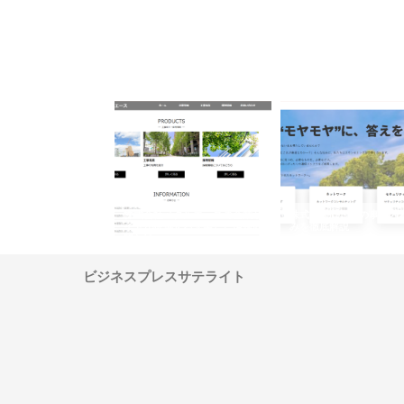
ナツハラが建設と鋲螺
株式会社メタルエースの企業サ
株式会社ＣＳＡの事業内
暮らしを支える理由
イトが提供する充実した情報内
みを徹底解説
容とは
ビジネスプレスサテライト