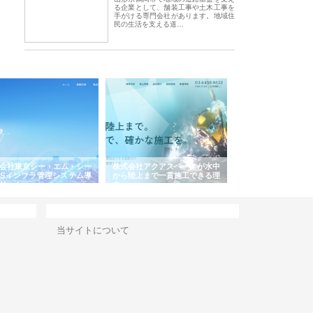
る企業として、舗装工事や土木工事を
手がける専門会社があります。地域住
民の生活を支える道…
会社東京シー・エム・シー
株式会社アクアスペースが水中
株式会社地盤調査事
ISインフラ管理システム導
から陸上まで一貫施工できる理
れ続ける理由と建設
リット
由
強み
サイト情報
当サイトについて