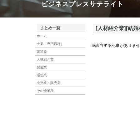
ビジネスプレスサテライト
[人材紹介業][結
まとめ一覧
ホーム
士業（専門職種）
※該当する記事がありませ
運送業
人材紹介業
製造業
通信業
小売業・販売業
その他業種