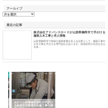
アーカイブ
最近の記事
株式会社アドバンスロードが山形県鶴岡市で手がける
舗装土木工事と求人情報
山形県鶴岡市で地域の道路基盤を支える企業として、舗装工事や
土木工事を手がける専門会社があります。地域住民の生活を支え
る道…
る舗
ホクシン設備株式会社が手がけ
株式会社東京シー・エム・シー
株
る給排水空調消火設備工事の実
のGISインフラ管理システム導
か