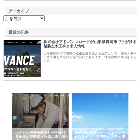
アーカイブ
最近の記事
株式会社アドバンスロードが山形県鶴岡市で手がける
舗装土木工事と求人情報
山形県鶴岡市で地域の道路基盤を支える企業として、舗装工事や
土木工事を手がける専門会社があります。地域住民の生活を支え
る道…
る舗
ホクシン設備株式会社が手がけ
株式会社東京シー・エム・シー
株
る給排水空調消火設備工事の実
のGISインフラ管理システム導
か