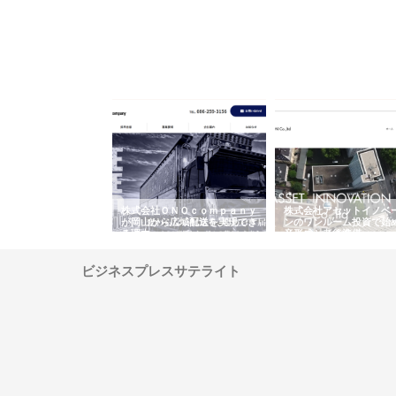
翔栄が草津市で担う建
株式会社ＯＮＯｃｏｍｐａｎｙ
株式会社アセットイノベ
事の現場力と信頼性
が岡山から広域配送を実現でき
ンのワンルーム投資で始
る理由
産形成と老後準備
ビジネスプレスサテライト