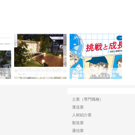
ーショ
庭楽株式会社が知多半島と三河
株式会社ナツハラが建設と鋲螺
株式
める資
と名古屋で叶える理想の外構空
で滋賀の暮らしを支える理由
イト
間
容と
カテゴリー
士業（専門職種）
運送業
人材紹介業
製造業
通信業