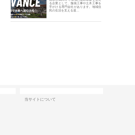
る企業として、舗装工事や土木工事を
手がける専門会社があります。地域住
民の生活を支える道…
会社メタルエースの企業サ
株式会社ＣＳＡの事業内容と強
株式会社山形道路が
が提供する充実した情報内
みを徹底解説
装工事と土木技術の
は
サイト情報
当サイトについて