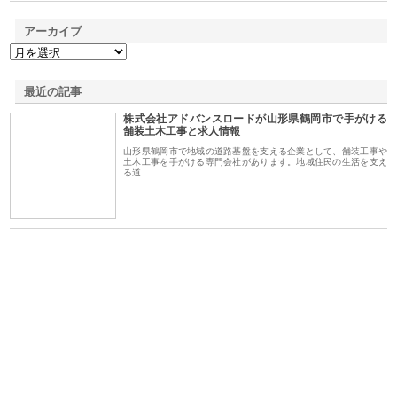
アーカイブ
最近の記事
株式会社アドバンスロードが山形県鶴岡市で手がける
舗装土木工事と求人情報
山形県鶴岡市で地域の道路基盤を支える企業として、舗装工事や
土木工事を手がける専門会社があります。地域住民の生活を支え
る道…
選ば
株式会社名神精工の最新ニュー
有限会社エム・ビルドが南多摩
有
ルの
スリリース一覧と注目トピック
で選ばれる道路舗装と土木工事
ネ