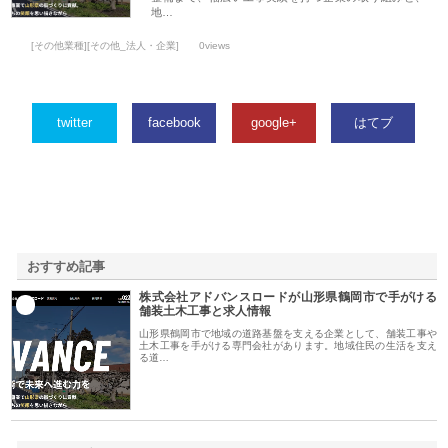
地…
[その他業種][その他_法人・企業]
0views
twitter
facebook
google+
はてブ
おすすめ記事
株式会社アドバンスロードが山形県鶴岡市で手がける
1
舗装土木工事と求人情報
山形県鶴岡市で地域の道路基盤を支える企業として、舗装工事や
土木工事を手がける専門会社があります。地域住民の生活を支え
る道…