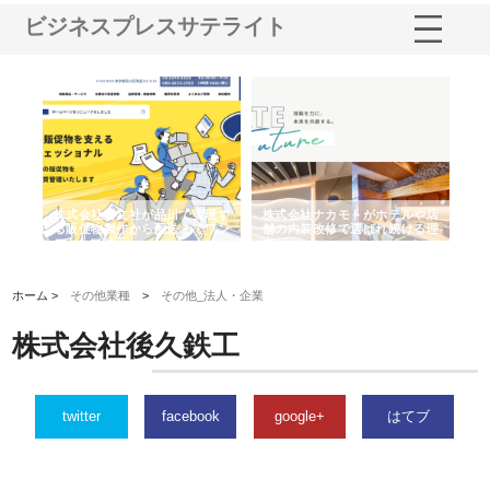
ビジネスプレスサテライト
ノー
株式会社耕文社が品川で実現す
株式会社ナカモトがホテルや店
株
の専
る販促物製作から配送までワン
舗の内装改修で選ばれ続ける理
れ
ストップ対応
由
強
ホーム >
その他業種
>
その他_法人・企業
株式会社後久鉄工
twitter
facebook
google+
はてブ