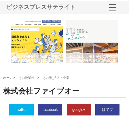
ビジネスプレスサテライト
ノー
株式会社耕文社が品川で実現す
株式会社ナカモトがホテルや店
株
の専
る販促物製作から配送までワン
舗の内装改修で選ばれ続ける理
れ
ストップ対応
由
強
ホーム >
その他業種
>
その他_法人・企業
株式会社ファイブオー
twitter
facebook
google+
はてブ