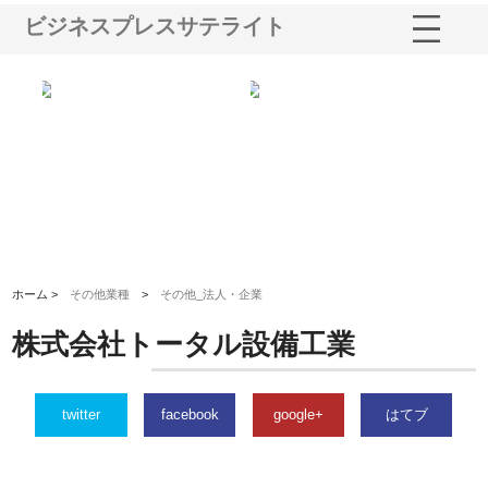
ビジネスプレスサテライト
る舗
ホクシン設備株式会社が手がけ
株式会社東京シー・エム・シー
株
る給排水空調消火設備工事の実
のGISインフラ管理システム導
か
績と強み
入メリット
由
ホーム >
その他業種
>
その他_法人・企業
株式会社トータル設備工業
twitter
facebook
google+
はてブ