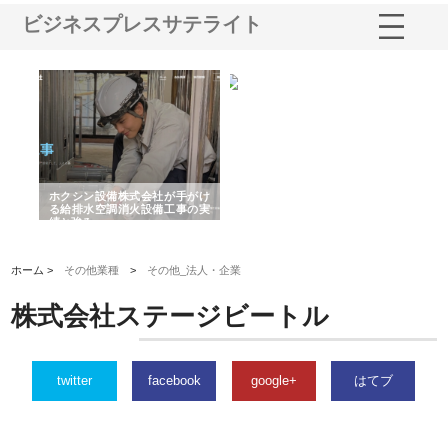
ビジネスプレスサテライト
る舗
ホクシン設備株式会社が手がけ
株式会社東京シー・エム・シー
株
る給排水空調消火設備工事の実
のGISインフラ管理システム導
か
績と強み
入メリット
由
ホーム >
その他業種
>
その他_法人・企業
株式会社ステージビートル
twitter
facebook
google+
はてブ