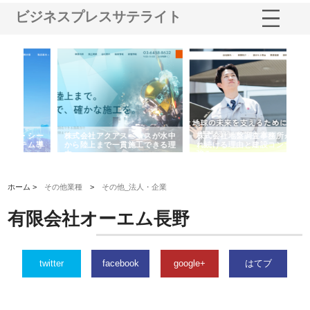
ビジネスプレスサテライト
シー
株式会社アクアスペースが水中
株式会社地盤調査事務所が選ば
株
ム導
から陸上まで一貫施工できる理
れ続ける理由と建設コンサルの
ス
由
強み
ホーム >
その他業種
>
その他_法人・企業
有限会社オーエム長野
twitter
facebook
google+
はてブ