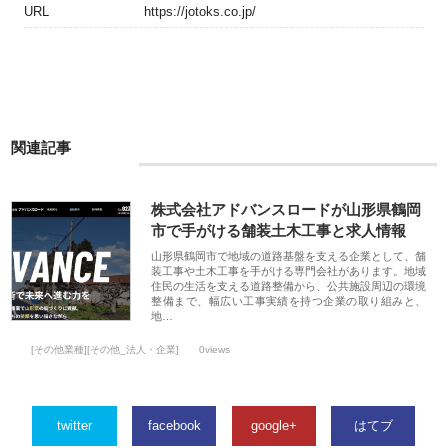
URL
https://jotoks.co.jp/
関連記事
株式会社アドバンスロードが山形県鶴岡
市で手がける舗装土木工事と求人情報
山形県鶴岡市で地域の道路基盤を支える企業として、舗
装工事や土木工事を手がける専門会社があります。地域
住民の生活を支える道路整備から、公共施設周辺の環境
整備まで、幅広い工事実績を持つ企業の取り組みと、
地…
[その他業種][その他_法人・企業]
0views
twitter
facebook
google+
はてブ