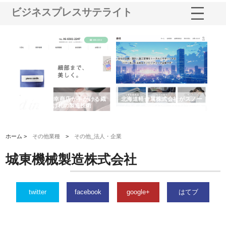
ビジネスプレスサテライト
多摩
有限会社松幸商店が手がける織
北海道軽金属株式会社がスノー
株
工事
ネームと下げ札の製造技術
フライとテーパーブロックの専
る
用ページを新設
ス
ホーム >
その他業種
>
その他_法人・企業
城東機械製造株式会社
twitter
facebook
google+
はてブ