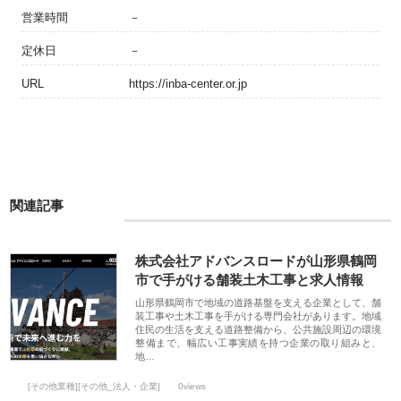
営業時間
－
定休日
－
URL
https://inba-center.or.jp
関連記事
株式会社アドバンスロードが山形県鶴岡
市で手がける舗装土木工事と求人情報
山形県鶴岡市で地域の道路基盤を支える企業として、舗
装工事や土木工事を手がける専門会社があります。地域
住民の生活を支える道路整備から、公共施設周辺の環境
整備まで、幅広い工事実績を持つ企業の取り組みと、
地…
[その他業種][その他_法人・企業]
0views