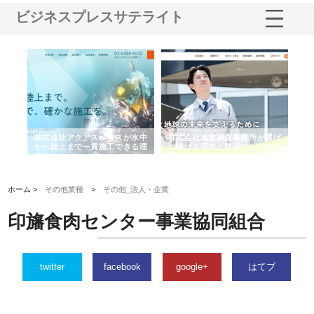
ビジネスプレスサテライト
シー
株式会社アクアスペースが水中
株式会社地盤調査事務所が選ば
株
ム導
から陸上まで一貫施工できる理
れ続ける理由と建設コンサルの
ス
由
強み
ホーム >
その他業種
>
その他_法人・企業
印旛食肉センター事業協同組合
twitter
facebook
google+
はてブ