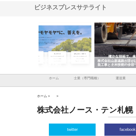
ビジネスプレスサテライト
メタルエースの企業サ
株式会社ＣＳＡの事業内容と強
株式会社山形道路が手が
供する充実した情報内
みを徹底解説
装工事と土木技術の全容
ホーム
士業（専門職種）
運送業
ホーム >
>
株式会社ノース・テン札幌
twitter
facebook