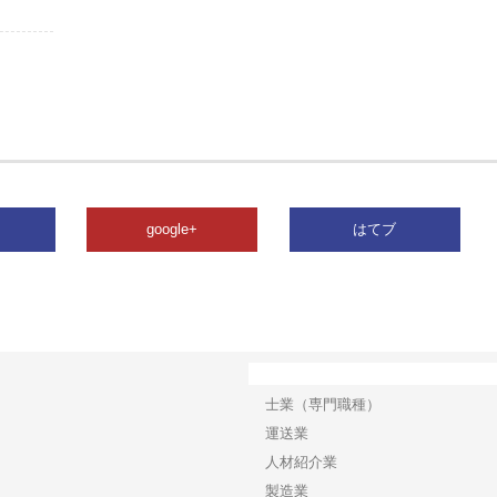
google+
はてブ
カテゴリー
士業（専門職種）
運送業
人材紹介業
製造業