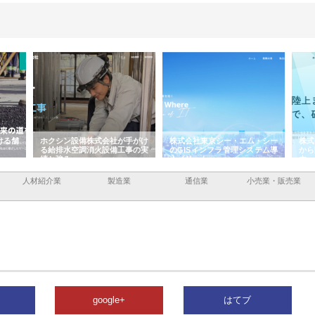
ける舗
ホクシン設備株式会社が手がけ
株式会社東京シー・エム・シー
株式
る給排水空調消火設備工事の実
のGISインフラ管理システム導
から
績と強み
入メリット
由
人材紹介業
製造業
通信業
小売業・販売業
google+
はてブ