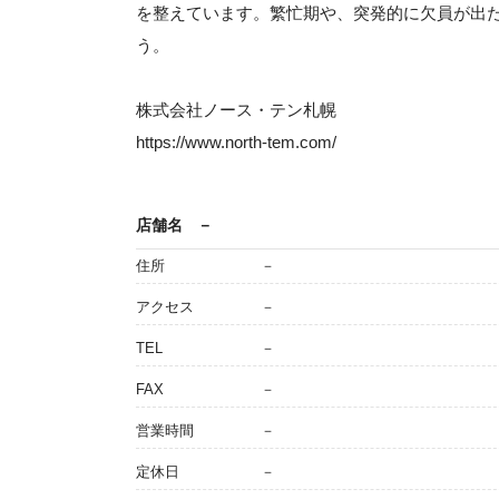
を整えています。繁忙期や、突発的に欠員が出
う。
株式会社ノース・テン札幌
https://www.north-tem.com/
店舗名
－
住所
－
アクセス
－
TEL
－
FAX
－
営業時間
－
定休日
－