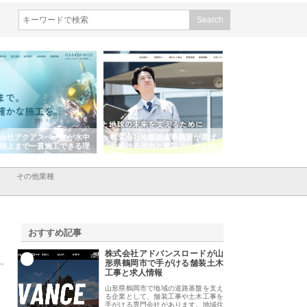
会社アクアスペースが水中
株式会社地盤調査事務所が選ば
株式会社名神精工の
陸上まで一貫施工できる理
れ続ける理由と建設コンサルの
スリリース一覧と注
強み
その他業種
おすすめ記事
株式会社アドバンスロードが山
1
形県鶴岡市で手がける舗装土木
工事と求人情報
山形県鶴岡市で地域の道路基盤を支え
る企業として、舗装工事や土木工事を
手がける専門会社があります。地域住